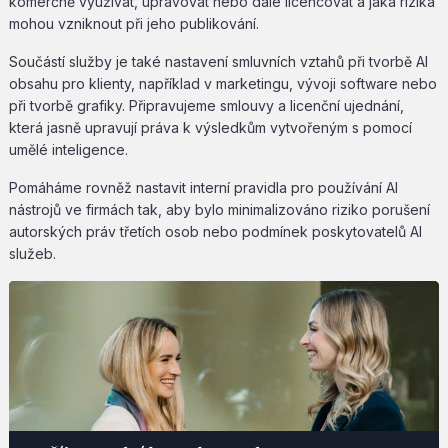
komerčně využívat, upravovat nebo dále licencovat a jaká rizika
mohou vzniknout při jeho publikování.
Součástí služby je také nastavení smluvních vztahů při tvorbě AI
obsahu pro klienty, například v marketingu, vývoji software nebo
při tvorbě grafiky. Připravujeme smlouvy a licenční ujednání,
která jasně upravují práva k výsledkům vytvořeným s pomocí
umělé inteligence.
Pomáháme rovněž nastavit interní pravidla pro používání AI
nástrojů ve firmách tak, aby bylo minimalizováno riziko porušení
autorských práv třetích osob nebo podmínek poskytovatelů AI
služeb.