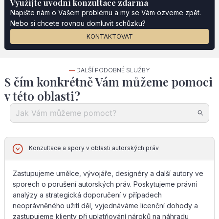
Využíjte uvodní konzultace zdarma
Napište nám o Vašem problému a my se Vám ozveme zpět.
Nebo si chcete rovnou domluvit schůzku?
KONTAKTOVAT
—
DALŠÍ PODOBNÉ SLUŽBY
S čím konkrétně Vám můžeme pomoci
v této oblasti?
Konzultace a spory v oblasti autorských práv
Zastupujeme umělce, vývojáře, designéry a další autory ve
sporech o porušení autorských práv. Poskytujeme právní
analýzy a strategická doporučení v případech
neoprávněného užití děl, vyjednáváme licenční dohody a
zastupujeme klienty při uplatňování nároků na náhradu