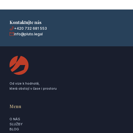
Kontaktujte nás
+420 732 681 553
info@pluto.legal
Od vize k hodnotě,
která obstojí v čase i prostoru
Menu
O NÁS
SLUŽBY
BLOG