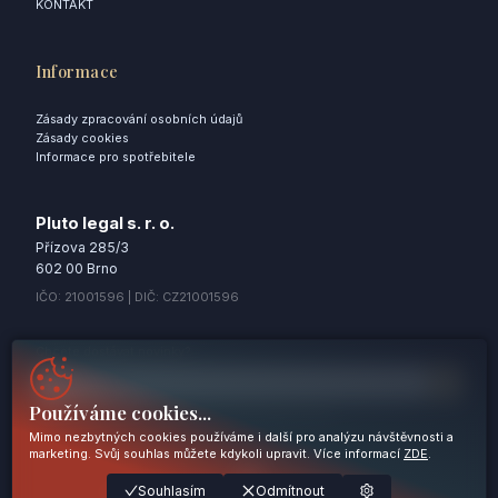
KONTAKT
Informace
Zásady zpracování osobních údajů
Zásady cookies
Informace pro spotřebitele
Pluto legal s. r. o.
Přízova 285/3
602 00 Brno
IČO: 21001596 | DIČ: CZ21001596
Chcete dostávat novinky?
Používáme cookies...
Odesláním souhlasíte se
Zásadami zpracování osobních údajů
Mimo nezbytných cookies používáme i další pro analýzu návštěvnosti a
marketing. Svůj souhlas můžete kdykoli upravit. Více informací
ZDE
.
Nezbytné
Souhlasím
Odmítnout
© 2025 Pluto legal s.r.o. Všechna práva vyhrazena.