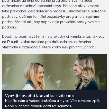
podmínkám daného dotačního programu a zda má audit
duševního vlastnictví obchodní smysl. Na sebe převezmeme
také praktickou část dotačního procesu. Shromáždíme potřebné
podklady, ověříme formální požadavky programu a zajistíme
podání žádosti tak, aby odpovídala pravidlům poskytovatele
podpory.
Dotační proces navážeme na praktický cíl klienta: snížit náklady
na IP audit, získat podklad pro další ochranu duševního
vlastnictví a rozhodnout, které kroky mají pro firmu prioritu.
Využíjte uvodní konzultace zdarma
Napište nám o Vašem problému a my se Vám ozveme zpět.
Nebo si chcete rovnou domluvit schůzku?