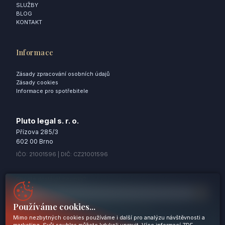
SLUŽBY
BLOG
KONTAKT
Informace
Zásady zpracování osobních údajů
Zásady cookies
Informace pro spotřebitele
Pluto legal s. r. o.
Přízova 285/3
602 00 Brno
IČO: 21001596 | DIČ: CZ21001596
Chcete dostávat novinky?
Používáme cookies...
Odesláním souhlasíte se
Zásadami zpracování osobních údajů
Mimo nezbytných cookies používáme i další pro analýzu návštěvnosti a