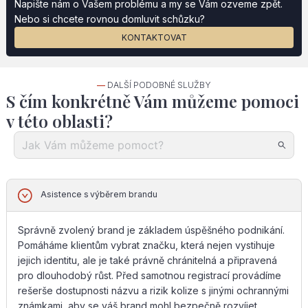
Napište nám o Vašem problému a my se Vám ozveme zpět.
Nebo si chcete rovnou domluvit schůzku?
KONTAKTOVAT
—
DALŠÍ PODOBNÉ SLUŽBY
S čím konkrétně Vám můžeme pomoci
v této oblasti?
Asistence s výběrem brandu
Správně zvolený brand je základem úspěšného podnikání.
Pomáháme klientům vybrat značku, která nejen vystihuje
jejich identitu, ale je také právně chránitelná a připravená
pro dlouhodobý růst. Před samotnou registrací provádíme
rešerše dostupnosti názvu a rizik kolize s jinými ochrannými
známkami, aby se váš brand mohl bezpečně rozvíjet.