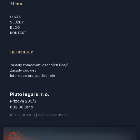
Menu
O NÁS
SLUŽBY
BLOG
KONTAKT
Informace
Zásady zpracování osobních údajů
Zásady cookies
Informace pro spotřebitele
Pluto legal s. r. o.
Přízova 285/3
602 00 Brno
IČO: 21001596 | DIČ: CZ21001596
Chcete dostávat novinky?