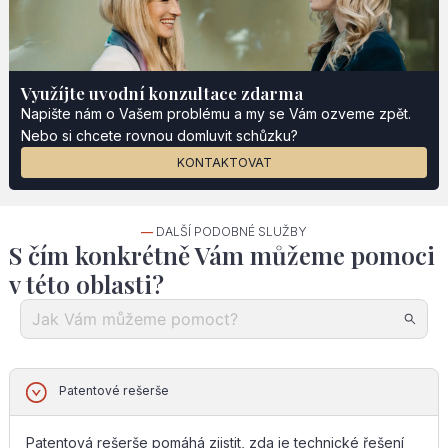
Využíjte uvodní konzultace zdarma
Napište nám o Vašem problému a my se Vám ozveme zpět.
Nebo si chcete rovnou domluvit schůzku?
KONTAKTOVAT
—
DALŠÍ PODOBNÉ SLUŽBY
S čím konkrétně Vám můžeme pomoci
v této oblasti?
Patentové rešerše
Patentová rešerše pomáhá zjistit, zda je technické řešení