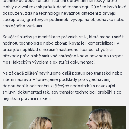
technickou dokumentaci, licenční oprávnění i smlouvy, které
mohly ovlivnit rozsah práv k dané technologii. Důležité bývá také
posouzení, zda na technologii neváznou omezení z dřívější
spolupráce, grantových podmínek, vývoje na objednávku nebo
společného výzkumu.
Součástí služby je identifikace právních rizik, která mohou snížit
hodnotu technologie nebo zkomplikovat její komercializaci. V
praxi jde například o nejasně nastavené licence, chybějící
převody práv, slabě smluvně chráněné know-how nebo rozpor
mezi faktickým vývojem a existující dokumentací.
Na základě zjištění navrhujeme další postup pro transakci nebo
interní nápravu. Připravujeme podklady pro vyjednávání,
doporučení k odstranění zjištěných nedostatků a navazující
smluvní dokumentaci tak, aby transfer technologií proběhl s co
nejnižším právním rizikem.