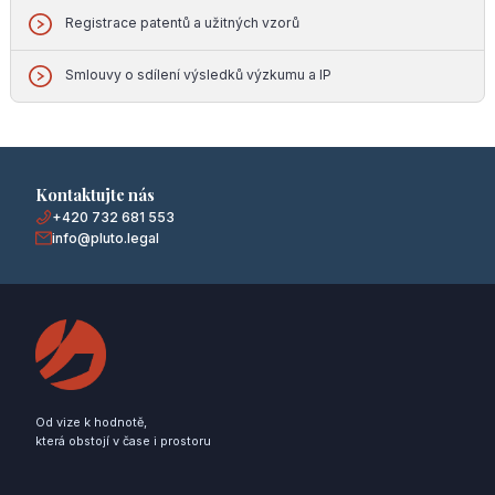
Registrace patentů a užitných vzorů
Smlouvy o sdílení výsledků výzkumu a IP
Kontaktujte nás
+420 732 681 553
info@pluto.legal
Od vize k hodnotě,
která obstojí v čase i prostoru