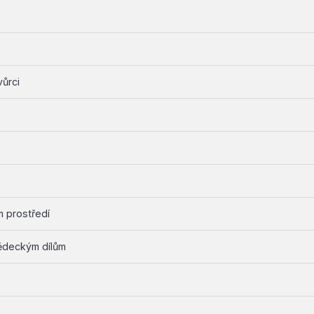
vůrci
 prostředí
ědeckým dílům