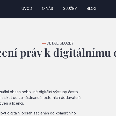
ÚVOD
O NÁS
SLUŽBY
BLOG
—
DETAIL SLUŽBY
ení práv k digitálnímu
zuální obsah nebo jiné digitální výstupy často
že získat od zaměstnanců, externích dodavatelů,
ven a licencí.
 být digitální obsah začleněn do komerčního