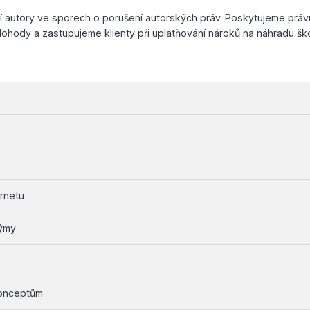
í autory ve sporech o porušení autorských práv. Poskytujeme práv
dohody a zastupujeme klienty při uplatňování nároků na náhradu šk
ernetu
týmy
konceptům