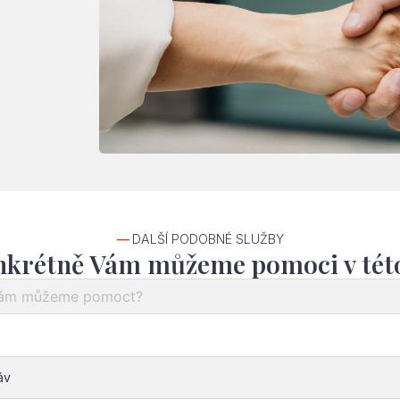
—
DALŠÍ PODOBNÉ SLUŽBY
nkrétně Vám můžeme pomoci v této
áv