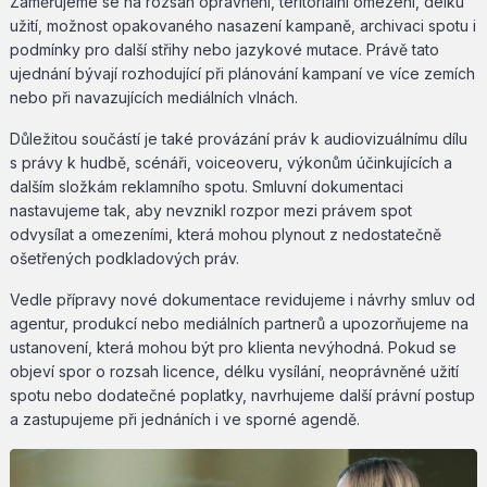
Zaměřujeme se na rozsah oprávnění, teritoriální omezení, délku
užití, možnost opakovaného nasazení kampaně, archivaci spotu i
podmínky pro další střihy nebo jazykové mutace. Právě tato
ujednání bývají rozhodující při plánování kampaní ve více zemích
nebo při navazujících mediálních vlnách.
Důležitou součástí je také provázání práv k audiovizuálnímu dílu
s právy k hudbě, scénáři, voiceoveru, výkonům účinkujících a
dalším složkám reklamního spotu. Smluvní dokumentaci
nastavujeme tak, aby nevznikl rozpor mezi právem spot
odvysílat a omezeními, která mohou plynout z nedostatečně
ošetřených podkladových práv.
Vedle přípravy nové dokumentace revidujeme i návrhy smluv od
agentur, produkcí nebo mediálních partnerů a upozorňujeme na
ustanovení, která mohou být pro klienta nevýhodná. Pokud se
objeví spor o rozsah licence, délku vysílání, neoprávněné užití
spotu nebo dodatečné poplatky, navrhujeme další právní postup
a zastupujeme při jednáních i ve sporné agendě.