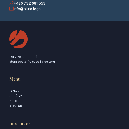
+420 732 681 553
info@pluto.legal
Od vize k hodnotě,
která obstojí v čase i prostoru
Menu
O NÁS
SLUŽBY
BLOG
KONTAKT
Informace