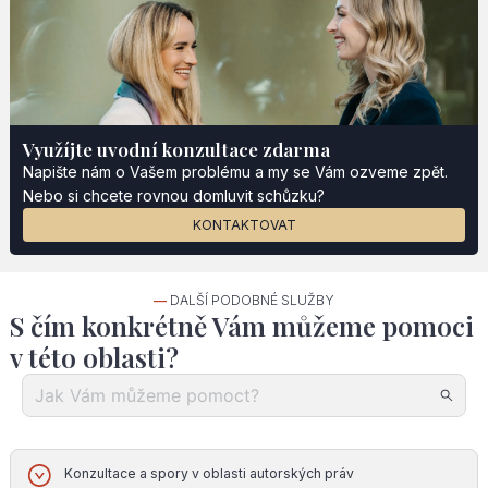
Využíjte uvodní konzultace zdarma
Napište nám o Vašem problému a my se Vám ozveme zpět.
Nebo si chcete rovnou domluvit schůzku?
KONTAKTOVAT
—
DALŠÍ PODOBNÉ SLUŽBY
S čím konkrétně Vám můžeme pomoci
v této oblasti?
Konzultace a spory v oblasti autorských práv