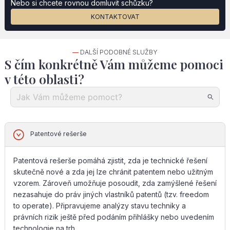
Nebo si chcete rovnou domluvit schůzku?
KONTAKTOVAT
—
DALŠÍ PODOBNÉ SLUŽBY
S čím konkrétně Vám můžeme pomoci
v této oblasti?
Patentové rešerše
Patentová rešerše pomáhá zjistit, zda je technické řešení
skutečně nové a zda jej lze chránit patentem nebo užitným
vzorem. Zároveň umožňuje posoudit, zda zamýšlené řešení
nezasahuje do práv jiných vlastníků patentů (tzv. freedom
to operate). Připravujeme analýzy stavu techniky a
právních rizik ještě před podáním přihlášky nebo uvedením
technologie na trh.