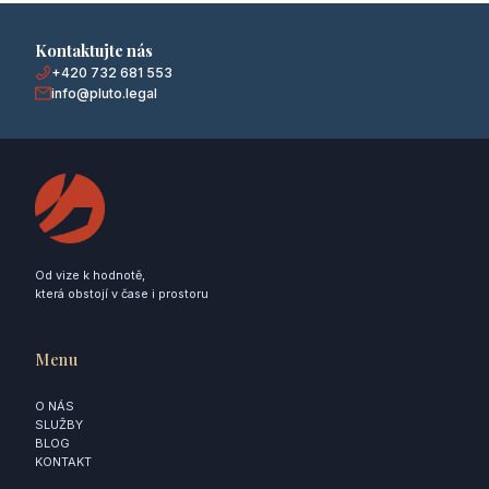
Kontaktujte nás
+420 732 681 553
info@pluto.legal
Od vize k hodnotě,
která obstojí v čase i prostoru
Menu
O NÁS
SLUŽBY
BLOG
KONTAKT