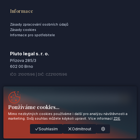
Informace
Zásady zpracování osobních údajů
Zásady cookies
Informace pro spotřebitele
Pluto legal s. r. o.
Přízova 285/3
602 00 Brno
IČO: 21001596 | DIČ: CZ21001596
Chcete dostávat novinky?
Používáme cookies...
Odesláním souhlasíte se
Zásadami zpracování osobních údajů
Mimo nezbytných cookies používáme i další pro analýzu návštěvnosti a
marketing. Svůj souhlas můžete kdykoli upravit. Více informací
ZDE
.
Nezbytné
Souhlasím
Odmítnout
© 2025 Pluto legal s.r.o. Všechna práva vyhrazena.
Statistické
Marketingové