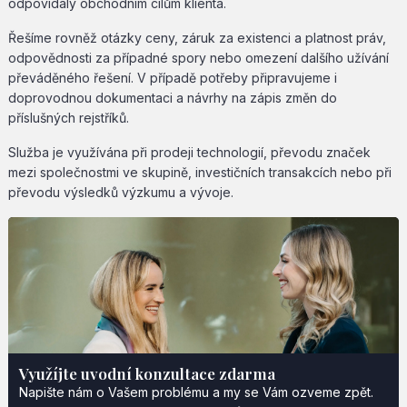
odpovídaly obchodním cílům klienta.
Řešíme rovněž otázky ceny, záruk za existenci a platnost práv,
odpovědnosti za případné spory nebo omezení dalšího užívání
převáděného řešení. V případě potřeby připravujeme i
doprovodnou dokumentaci a návrhy na zápis změn do
příslušných rejstříků.
Služba je využívána při prodeji technologií, převodu značek
mezi společnostmi ve skupině, investičních transakcích nebo při
převodu výsledků výzkumu a vývoje.
Využíjte uvodní konzultace zdarma
Napište nám o Vašem problému a my se Vám ozveme zpět.