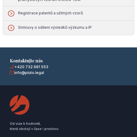
Registrace patentů a užitných vzorů
Smlouvy o sdílení výsledků výzkumu a IP
Kontaktujte nás
+420 732 681 553
info@pluto.legal
Od vize k hodnotě,
která obstojí v čase i prostoru