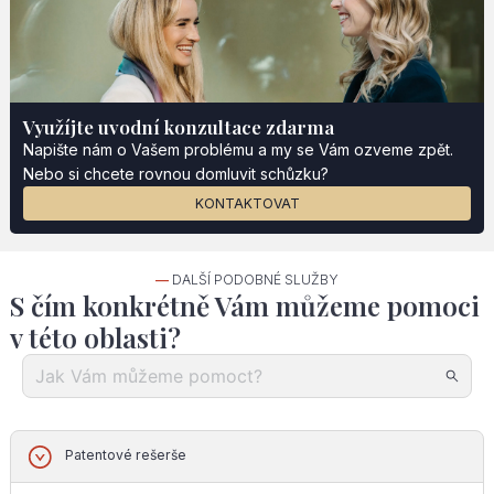
Využíjte uvodní konzultace zdarma
Napište nám o Vašem problému a my se Vám ozveme zpět.
Nebo si chcete rovnou domluvit schůzku?
KONTAKTOVAT
—
DALŠÍ PODOBNÉ SLUŽBY
S čím konkrétně Vám můžeme pomoci
v této oblasti?
Patentové rešerše