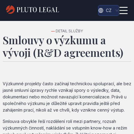
CZ
—
DETAIL SLUŽBY
Smlouvy o výzkumu a
vývoji (R&D agreements)
Výzkumné projekty často začínají technickou spoluprací, ale bez
jasné smluvní úpravy rychle vznikají spory o výsledky, data,
dokumentaci nebo možnost navazující komercializace. Právě u
společného výzkumu je důležité upravit pravidla ještě před
zahájením prací, nikoli až ve chvíli, kdy vznikne cenný výstup.
Smlouva obvykle řeší rozdělení rolí mezi partnery, rozsah
výzkumných činností, nakládání se vstupním know-how a režim