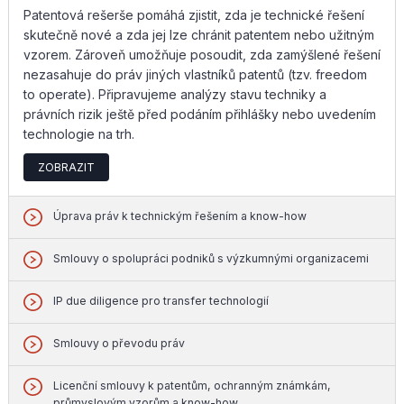
Patentová rešerše pomáhá zjistit, zda je technické řešení
skutečně nové a zda jej lze chránit patentem nebo užitným
vzorem. Zároveň umožňuje posoudit, zda zamýšlené řešení
nezasahuje do práv jiných vlastníků patentů (tzv. freedom
to operate). Připravujeme analýzy stavu techniky a
právních rizik ještě před podáním přihlášky nebo uvedením
technologie na trh.
ZOBRAZIT
Úprava práv k technickým řešením a know-how
Smlouvy o spolupráci podniků s výzkumnými organizacemi
IP due diligence pro transfer technologií
Smlouvy o převodu práv
Licenční smlouvy k patentům, ochranným známkám,
průmyslovým vzorům a know-how