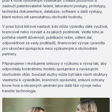
práv k nově vytvořeným výsledkům. Zvláštní pozornost si
zaslouží patentovatelné řešení, laboratorní postupy, prototypy,
technická dokumentace, databáze, software a další výstupy,
které mohou mít samostatnou obchodní hodnotu.
V praxi bývá klíčové nastavit, kdo může výsledky dále využívat,
licencovat nebo rozvíjet a za jakých podmínek. Vedle toho je
potřeba ošetřit důvěrnost, publikační režim, sdílení dat,
odpovědnost za vady podkladů, financování vývoje i pravidla
pro ukončení spolupráce mezi výzkumnými a obchodními
partnery.
Připravujeme i revidujeme smlouvy o výzkumu a vývoji tak, aby
odpovídaly konkrétnímu modelu spolupráce a navazujícím
obchodním cílům. Součástí služby může být také návrh struktury
vlastnictví k výsledkům, licenčních oprávnění, smluvní ochrany
know-how a návazných ujednání pro další fázi vývoje nebo
transfer technologie.