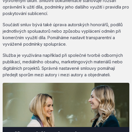
vytvořeným dílům. Smluvní dokumentace stanovuje rozsah
oprávnění k užití díla, podmínky jeho dalšího využití i pravidla pro
poskytování sublicencí.
Součástí smluv bývá také úprava autorských honorářů, podílů
jednotlivých spoluautorů nebo způsobu vyplácení odměn při
komerčním využití díla. Pomáháme nastavit transparentní a
vyvážené podmínky spolupráce.
Služba je využívána například při společné tvorbě odborných
publikací, mediálního obsahu, marketingových materiálů nebo
digitálních projektů. Správně nastavené smlouvy pomáhají
předejít sporům mezi autory i mezi autory a objednateli.