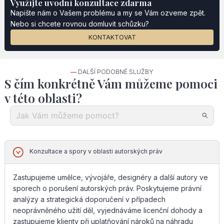
Využíjte uvodní konzultace zdarma
Napište nám o Vašem problému a my se Vám ozveme zpět.
Nebo si chcete rovnou domluvit schůzku?
KONTAKTOVAT
—
DALŠÍ PODOBNÉ SLUŽBY
S čím konkrétně Vám můžeme pomoci
v této oblasti?
Konzultace a spory v oblasti autorských práv
Zastupujeme umělce, vývojáře, designéry a další autory ve
sporech o porušení autorských práv. Poskytujeme právní
analýzy a strategická doporučení v případech
neoprávněného užití děl, vyjednáváme licenční dohody a
zastupujeme klienty při uplatňování nároků na náhradu