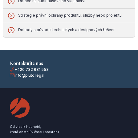
Dotace na audit duševního vlastnictví
Strategie právní ochrany produktu, služby nebo projektu
Dohody s původci technických a designových řešení
Kontaktujte nás
+420 732 681 553
info@pluto.legal
Od vize k hodnotě,
která obstojí v čase i prostoru