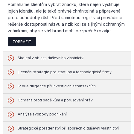
Pomáháme klientům vybrat značku, která nejen vystihuje
jejich identitu, ale je také právně chránitelná a připravená
pro dlouhodobý růst. Před samotnou registrací provádíme
rešerše dostupnosti názvu a rizik kolize s jinými ochrannými
známkami, aby se váš brand mohl bezpečně rozvíjet.
ZOBRAZIT
Školení v oblasti duševního vlastnictví
Licenční strategie pro startupy a technologické firmy
IP due diligence při investicích a transakcích
Ochrana proti padělkům a porušování práv
Analýza svobody podnikání
Strategické poradenství při sporech o duševní vlastnictví