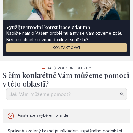
Využíjte uvodní konzultace zdarma
Napište nám o Vašem problému a my se Vám ozveme zpět.
Nebo si chcete rovnou domluvit schůzku?
KONTAKTOVAT
—
DALŠÍ PODOBNÉ SLUŽBY
S čím konkrétně Vám můžeme pomoci
v této oblasti?
Asistence s výběrem brandu
Správně zvolený brand je základem úspěšného podnikání.