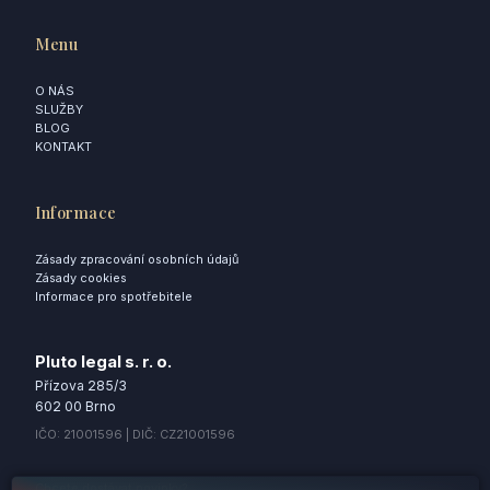
Menu
O NÁS
SLUŽBY
BLOG
KONTAKT
Informace
Zásady zpracování osobních údajů
Zásady cookies
Informace pro spotřebitele
Pluto legal s. r. o.
Přízova 285/3
602 00 Brno
IČO: 21001596 | DIČ: CZ21001596
Chcete dostávat novinky?