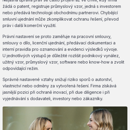
žádá o patent, registruje průmyslový vzor, jedná s investorem
nebo předává technologii obchodnímu partnerovi. Chybějící
smluvní ujednání může zkomplikovat ochranu řešení, převod
práv i další komerční využití.
Právní nastavení se proto zaměřuje na pracovní smlouvy,
smlouvy o dílo, licenční ujednání, předávací dokumentaci a
interní pravidla pro oznamování a evidenci výsledků vývoje.
U jednotlivých výstupů je důležité rozlišit podnikový vynález,
užitný vzor, průmyslový vzor, software nebo know-how a zvolit
odpovídající režim.
Správně nastavené vztahy snižují riziko sporů o autorství,
vlastnictví nebo odměny za vytvořená řešení. Firma získává
jasnější pozici při ochraně inovací, při due diligence i při
vyjednávání s dodavateli, investory nebo zákazníky.