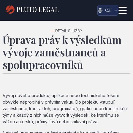
CZ
—
DETAIL SLUŽBY
Úprava práv k výsledkům
vývoje zaměstnanců a
spolupracovníků
Vývoj nového produktu, aplikace nebo technického řešení
obvykle neprobíhá v právním vakuu. Do projektu vstupují
zaměstnanci, kontraktoři, programátoři, grafici nebo konstrukční
týmy a každý z nich může vytvořit výsledek, ke kterému se
vážou autorská, průmyslová nebo smluvní práva.
Nejasná úprava práv se často projeví až ve chvíli, kdy firma